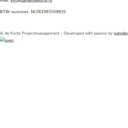
Mail.
info@sanderdekorte.nl
BTW-nummer:
NL001983559B19
© de Korte Projectmanagement - Developed with passion by
ruimde